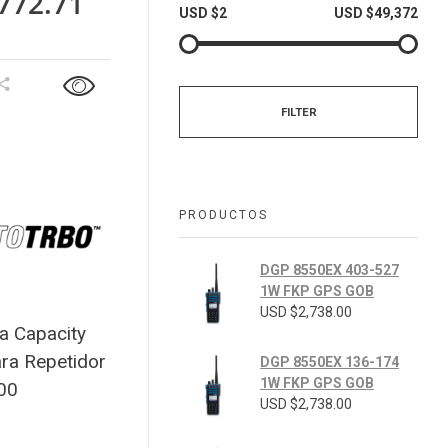
772.71
USD $2
USD $49,372
FILTER
PRODUCTOS
DGP 8550EX 403-527
1W FKP GPS GOB
USD $
2,738.00
a Capacity
ara Repetidor
DGP 8550EX 136-174
1W FKP GPS GOB
00
USD $
2,738.00