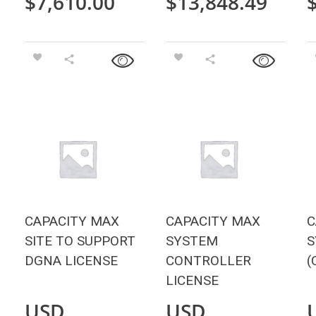
$
7,610.00
$
13,848.49
CAPACITY MAX
CAPACITY MAX
C
SITE TO SUPPORT
SYSTEM
S
DGNA LICENSE
CONTROLLER
(
LICENSE
USD
USD