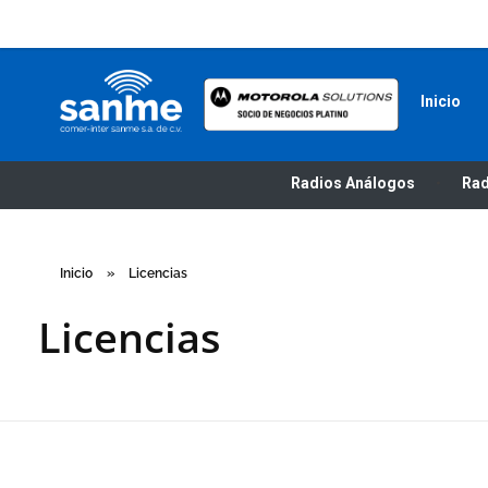
Inicio
Radios Motorola
R7 Motorola Mototrbo, Dep450 Motorola, Motorola Radios - RADIOS MOTOROLA
Radios Análogos
Rad
Inicio
»
Licencias
Licencias