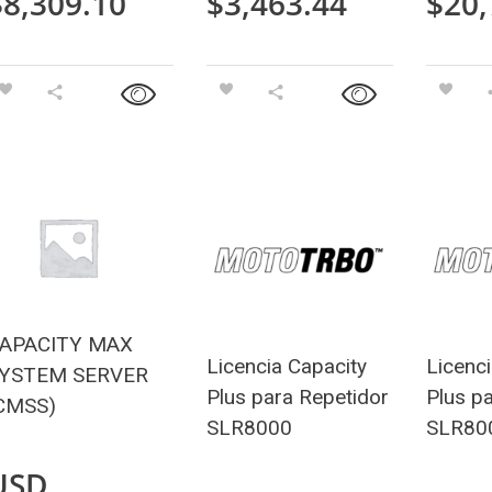
$
8,309.10
$
3,463.44
$
20,
APACITY MAX
Licencia Capacity
Licenci
YSTEM SERVER
Plus para Repetidor
Plus p
CMSS)
SLR8000
SLR80
USD