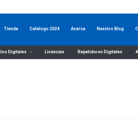
WHATSAP
Tienda
Catálogo 2024
Acerca
Nuestro Blog
C
ios Digitales
Licencias
Repetidores Digitales
A