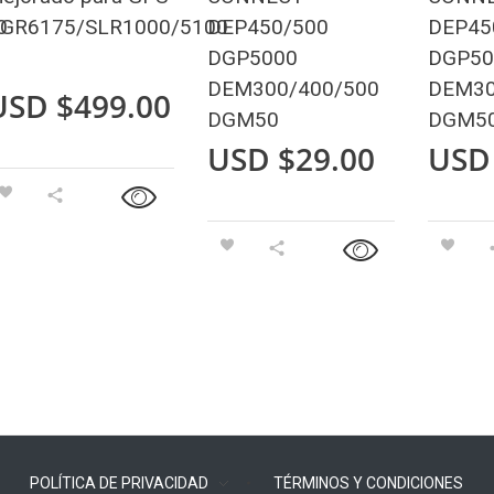
0
GR6175/SLR1000/5100
DEP450/500
DEP45
DGP5000
DGP50
DEM300/400/500
DEM30
USD $
499.00
DGM50
DGM5
USD $
29.00
USD
POLÍTICA DE PRIVACIDAD
TÉRMINOS Y CONDICIONES