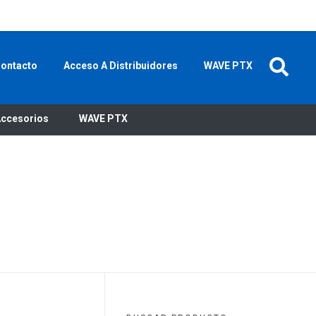
P
+52 55 91 501 600
MI CUENTA
CONTACTO
ontacto
Acceso A Distribuidores
WAVE PTX
ccesorios
WAVE PTX