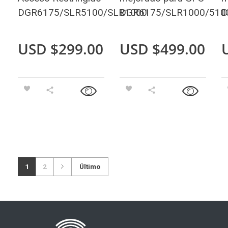
DGR6175/SLR5100/SLR1000
DGR6175/SLR1000/510
D
USD $
299.00
USD $
499.00
1
2
Último