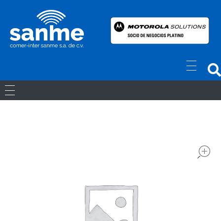
Radios Motorola
R7 Motorola Mototrbo, Dep450 Motorola, Motorola Radios - RADIOS MOTOROLA
RADIOS ANÁLOGOS
RADIOS DIGITALES
LICENCIAS
Movil Digital
REPETIDORES DIGITALES
ACCESORIOS
Portatiles Digital
WAVE PTX