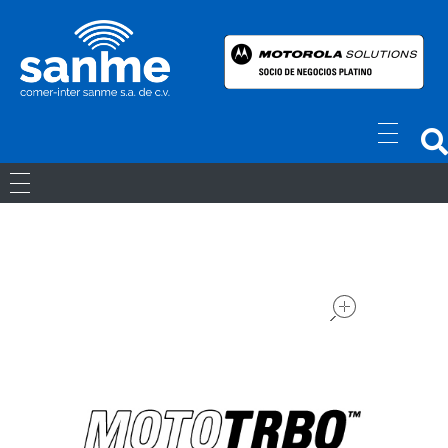
Radios Motorola
R7 Motorola Mototrbo, Dep450 Motorola, Motorola Radios - RADIOS MOTOROLA
RADIOS ANÁLOGOS
RADIOS DIGITALES
open
LICENCIAS
Movil Digital
REPETIDORES DIGITALES
ACCESORIOS
Portatiles Digital
WAVE PTX