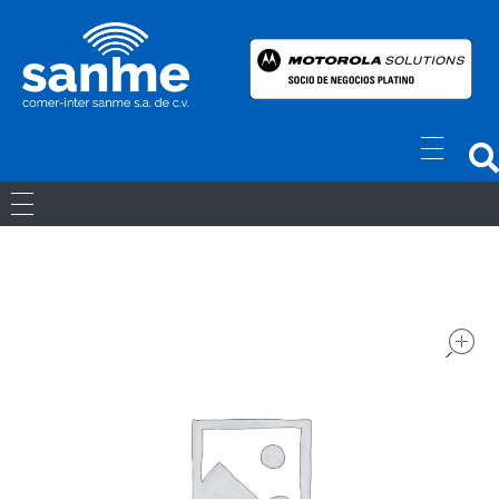
Radios Motorola
R7 Motorola Mototrbo, Dep450 Motorola, Motorola Radios - RADIOS MOTOROLA
RADIOS ANÁLOGOS
RADIOS DIGITALES
LICENCIAS
Movil Digital
REPETIDORES DIGITALES
ACCESORIOS
Portatiles Digital
WAVE PTX