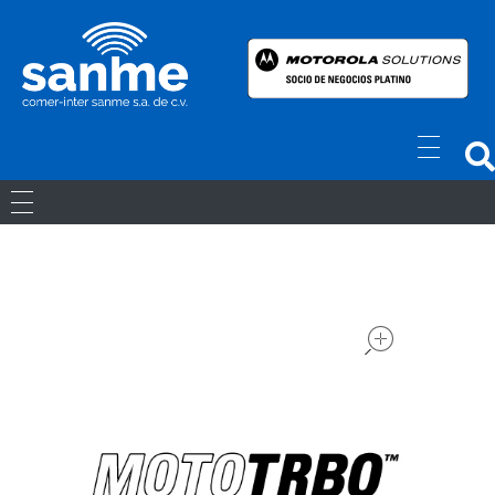
Radios Motorola
R7 Motorola Mototrbo, Dep450 Motorola, Motorola Radios - RADIOS MOTOROLA
RADIOS ANÁLOGOS
RADIOS DIGITALES
open
LICENCIAS
Movil Digital
REPETIDORES DIGITALES
ACCESORIOS
Portatiles Digital
WAVE PTX