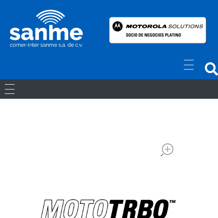
Radios Motorola
R7 Motorola Mototrbo, Dep450 Motorola, Motorola Radios - RADIOS MOTOROLA
RADIOS ANÁLOGOS
RADIOS DIGITALES
open
LICENCIAS
Movil Digital
REPETIDORES DIGITALES
ACCESORIOS
Portatiles Digital
WAVE PTX