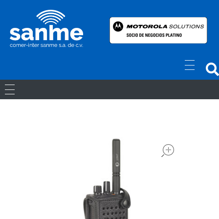
Radios Motorola
R7 Motorola Mototrbo, Dep450 Motorola, Motorola Radios - RADIOS MOTOROLA
RADIOS ANÁLOGOS
RADIOS DIGITALES
open
LICENCIAS
Movil Digital
REPETIDORES DIGITALES
ACCESORIOS
Portatiles Digital
WAVE PTX