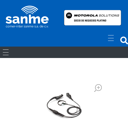
Radios Motorola
R7 Motorola Mototrbo, Dep450 Motorola, Motorola Radios - RADIOS MOTOROLA
RADIOS ANÁLOGOS
RADIOS DIGITALES
open
LICENCIAS
Movil Digital
REPETIDORES DIGITALES
ACCESORIOS
Portatiles Digital
WAVE PTX