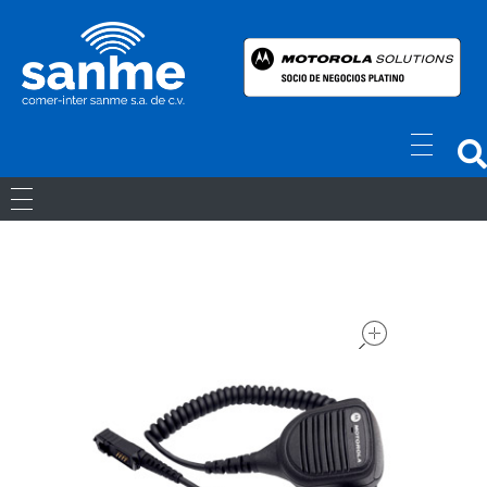
Radios Motorola
R7 Motorola Mototrbo, Dep450 Motorola, Motorola Radios - RADIOS MOTOROLA
RADIOS ANÁLOGOS
RADIOS DIGITALES
open
LICENCIAS
Movil Digital
REPETIDORES DIGITALES
ACCESORIOS
Portatiles Digital
WAVE PTX