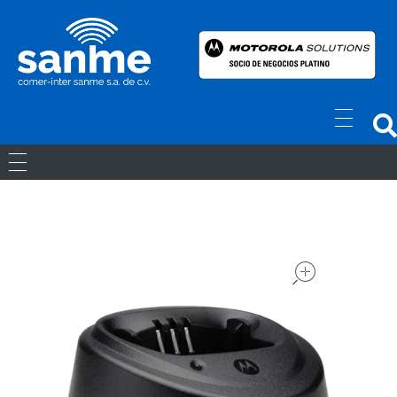
Radios Motorola
R7 Motorola Mototrbo, Dep450 Motorola, Motorola Radios - RADIOS MOTOROLA
RADIOS ANÁLOGOS
RADIOS DIGITALES
open
LICENCIAS
Movil Digital
REPETIDORES DIGITALES
ACCESORIOS
Portatiles Digital
WAVE PTX