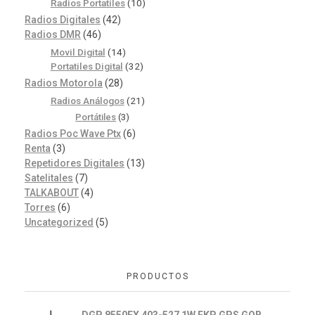
Radios Portatiles
(10)
Radios Digitales
(42)
Radios DMR
(46)
Movil Digital
(14)
Portatiles Digital
(32)
Radios Motorola
(28)
Radios Análogos
(21)
Portátiles
(3)
Radios Poc Wave Ptx
(6)
Renta
(3)
Repetidores Digitales
(13)
Satelitales
(7)
TALKABOUT
(4)
Torres
(6)
Uncategorized
(5)
PRODUCTOS
DGP 8550EX 403-527 1W FKP GPS GOB