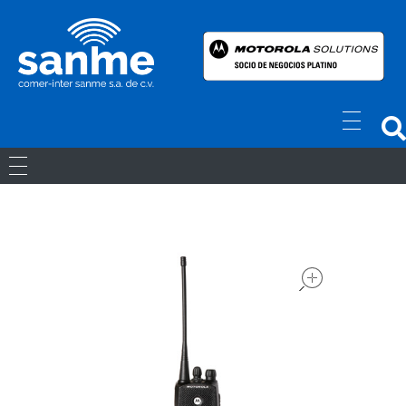
Radios Motorola
R7 Motorola Mototrbo, Dep450 Motorola, Motorola Radios - RADIOS MOTOROLA
RADIOS ANÁLOGOS
RADIOS DIGITALES
open
LICENCIAS
Movil Digital
REPETIDORES DIGITALES
ACCESORIOS
Portatiles Digital
WAVE PTX