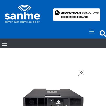
Radios Motorola
R7 Motorola Mototrbo, Dep450 Motorola, Motorola Radios - RADIOS MOTOROLA
RADIOS ANÁLOGOS
RADIOS DIGITALES
open
LICENCIAS
Movil Digital
REPETIDORES DIGITALES
ACCESORIOS
Portatiles Digital
WAVE PTX