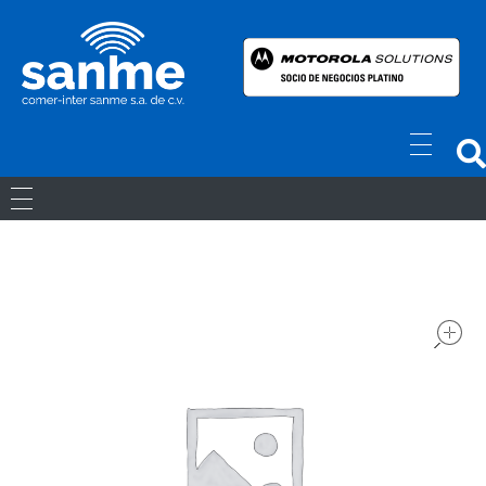
Radios Motorola
R7 Motorola Mototrbo, Dep450 Motorola, Motorola Radios - RADIOS MOTOROLA
RADIOS ANÁLOGOS
RADIOS DIGITALES
LICENCIAS
Movil Digital
REPETIDORES DIGITALES
ACCESORIOS
Portatiles Digital
WAVE PTX