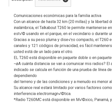
Comunicaciones económicas para la familia activa
Con un alcance de hasta 32 km (20 millas) y la libertad
inalámbrica, el Talkabout T260 le permite mantenerse en
est√© usando en el parque, en el vecindario o durante 
Gracias a su peso pluma y dise√±o compacto, el T260 
canales y 121 códigos de privacidad, es fácil mantener
usted está de un lado para el otro.
EL T260 está disponible en paquete doble o en paquete t
¬øA cuánta distancia se van a comunicar mis radios? El
indicado se calcula en función de una prueba de línea de
dependiendo
del terreno y de las condiciones y a menudo es menor a
Su alcance real estará limitado por varios factores como,
interferencia electromagn√©tica.
*Radio T260MC está disponible en M√©xico, Panamá, y