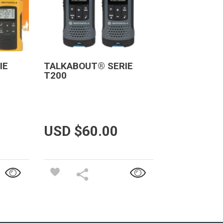
IE
TALKABOUT® SERIE
T200
USD $
60.00