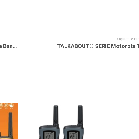
Siguiente Pr
SYS-45332p Duplexer UHF de Rechazo de Banda para 440-470 MHz.
TALKABOUT® SERIE Motorola 