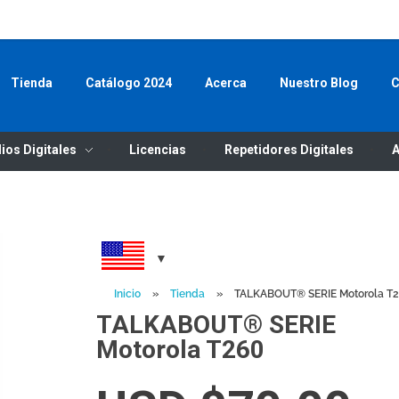
WHATSAP
Tienda
Catálogo 2024
Acerca
Nuestro Blog
C
ios Digitales
Licencias
Repetidores Digitales
A
Inicio
»
Tienda
»
TALKABOUT® SERIE Motorola T
TALKABOUT® SERIE
Motorola T260