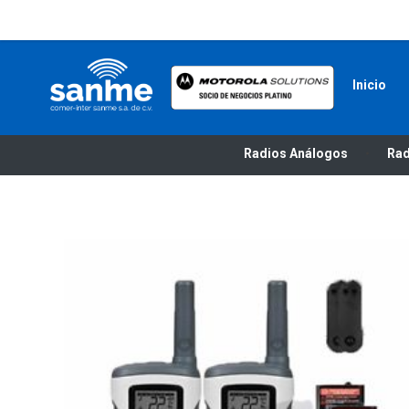
Inicio
Radios Motorola
R7 Motorola Mototrbo, Dep450 Motorola, Motorola Radios - RADIOS MOTOROLA
Radios Análogos
Rad