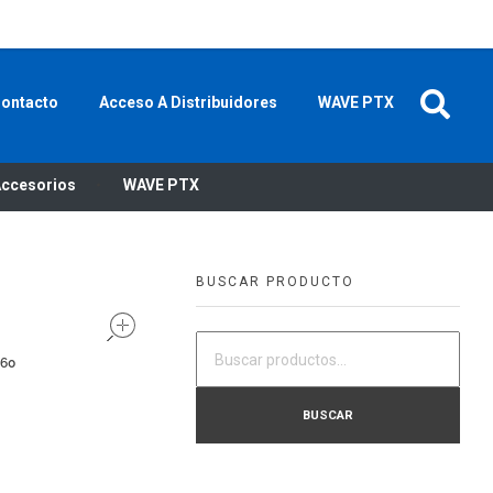
P
+52 55 91 501 600
MI CUENTA
CONTACTO
ontacto
Acceso A Distribuidores
WAVE PTX
ccesorios
WAVE PTX
BUSCAR PRODUCTO
open
260
BUSCAR