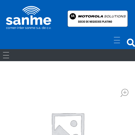
Radios Motorola
R7 Motorola Mototrbo, Dep450 Motorola, Motorola Radios - RADIOS MOTOROLA
RADIOS ANÁLOGOS
RADIOS DIGITALES
LICENCIAS
Movil Digital
REPETIDORES DIGITALES
ACCESORIOS
Portatiles Digital
WAVE PTX