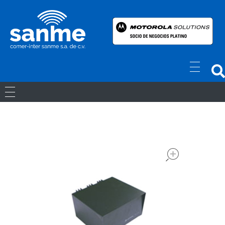
Radios Motorola
R7 Motorola Mototrbo, Dep450 Motorola, Motorola Radios - RADIOS MOTOROLA
RADIOS ANÁLOGOS
RADIOS DIGITALES
open
LICENCIAS
Movil Digital
REPETIDORES DIGITALES
ACCESORIOS
Portatiles Digital
WAVE PTX