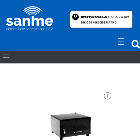
Radios Motorola
R7 Motorola Mototrbo, Dep450 Motorola, Motorola Radios - RADIOS MOTOROLA
RADIOS ANÁLOGOS
RADIOS DIGITALES
open
LICENCIAS
Movil Digital
REPETIDORES DIGITALES
ACCESORIOS
Portatiles Digital
WAVE PTX