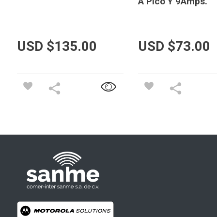
A Pico Y 9Amps.
USD $
135.00
USD $
73.00
Radios Motorola
R7 Motorola Mototrbo, Dep450 Motorola, Motorola Radios - RADIOS MOTOROLA