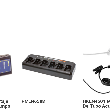
taje
PMLN6588
HKLN4601 M
Amps
De Tubo Acus