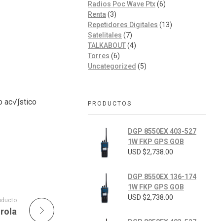
Radios Poc Wave Ptx
(6)
Renta
(3)
Repetidores Digitales
(13)
Satelitales
(7)
TALKABOUT
(4)
Torres
(6)
Uncategorized
(5)
o ac√∫stico
PRODUCTOS
DGP 8550EX 403-527
1W FKP GPS GOB
USD $
2,738.00
DGP 8550EX 136-174
1W FKP GPS GOB
USD $
2,738.00
oducto
rola