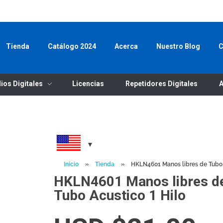
WHATSAP
Tienda
Catálogo 2024
Acerca
Nuestro Blog
C
ios Digitales
Licencias
Repetidores Digitales
A
Inicio
»
Tienda
»
HKLN4601 Manos libres de Tubo 
HKLN4601 Manos libres d
Tubo Acustico 1 Hilo