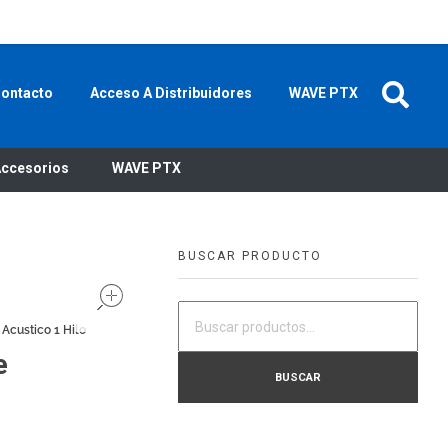
P
+52 55 91 501 600
MI CUENTA
CONTACTO
ontacto
Acceso A Distribuidores
WAVE PTX
ccesorios
WAVE PTX
BUSCAR PRODUCTO
open
Acustico 1 Hilo
e
BUSCAR