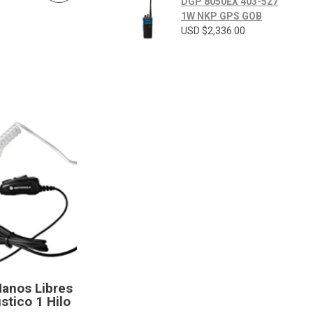
DGP 8050EX 403-527
1W NKP GPS GOB
USD $
2,336.00
anos Libres
tico 1 Hilo