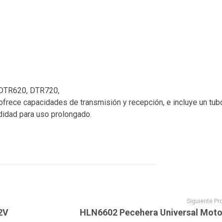
 DTR620, DTR720,
ofrece capacidades de transmisión y recepción, e incluye un tub
didad para uso prolongado.
Siguiente Pr
2V
HLN6602 Pecehera Universal Moto