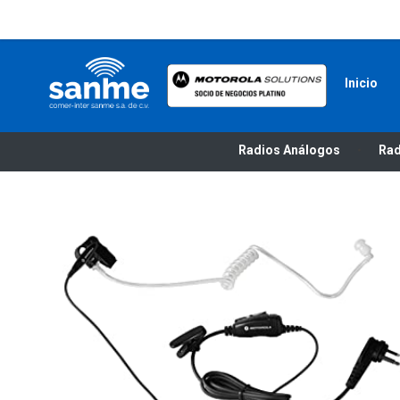
Inicio
Radios Motorola
R7 Motorola Mototrbo, Dep450 Motorola, Motorola Radios - RADIOS MOTOROLA
Radios Análogos
Rad